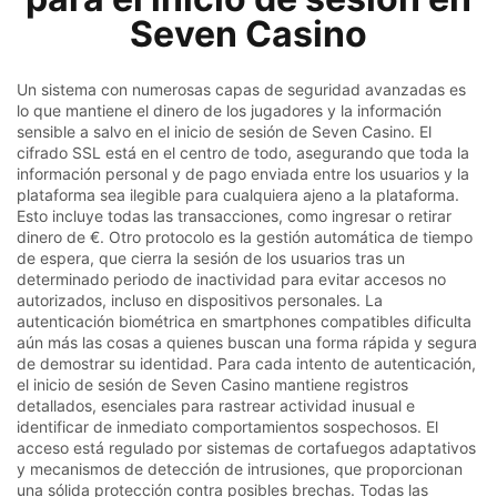
Seven Casino
Un sistema con numerosas capas de seguridad avanzadas es
lo que mantiene el dinero de los jugadores y la información
sensible a salvo en el inicio de sesión de Seven Casino. El
cifrado SSL está en el centro de todo, asegurando que toda la
información personal y de pago enviada entre los usuarios y la
plataforma sea ilegible para cualquiera ajeno a la plataforma.
Esto incluye todas las transacciones, como ingresar o retirar
dinero de €. Otro protocolo es la gestión automática de tiempo
de espera, que cierra la sesión de los usuarios tras un
determinado periodo de inactividad para evitar accesos no
autorizados, incluso en dispositivos personales. La
autenticación biométrica en smartphones compatibles dificulta
aún más las cosas a quienes buscan una forma rápida y segura
de demostrar su identidad. Para cada intento de autenticación,
el inicio de sesión de Seven Casino mantiene registros
detallados, esenciales para rastrear actividad inusual e
identificar de inmediato comportamientos sospechosos. El
acceso está regulado por sistemas de cortafuegos adaptativos
y mecanismos de detección de intrusiones, que proporcionan
una sólida protección contra posibles brechas. Todas las