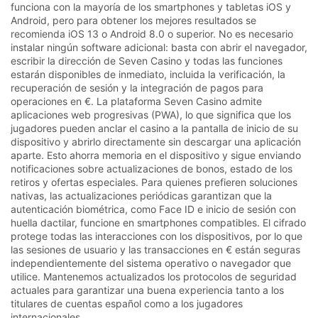
funciona con la mayoría de los smartphones y tabletas iOS y
Android, pero para obtener los mejores resultados se
recomienda iOS 13 o Android 8.0 o superior. No es necesario
instalar ningún software adicional: basta con abrir el navegador,
escribir la dirección de Seven Casino y todas las funciones
estarán disponibles de inmediato, incluida la verificación, la
recuperación de sesión y la integración de pagos para
operaciones en €. La plataforma Seven Casino admite
aplicaciones web progresivas (PWA), lo que significa que los
jugadores pueden anclar el casino a la pantalla de inicio de su
dispositivo y abrirlo directamente sin descargar una aplicación
aparte. Esto ahorra memoria en el dispositivo y sigue enviando
notificaciones sobre actualizaciones de bonos, estado de los
retiros y ofertas especiales. Para quienes prefieren soluciones
nativas, las actualizaciones periódicas garantizan que la
autenticación biométrica, como Face ID e inicio de sesión con
huella dactilar, funcione en smartphones compatibles. El cifrado
protege todas las interacciones con los dispositivos, por lo que
las sesiones de usuario y las transacciones en € están seguras
independientemente del sistema operativo o navegador que
utilice. Mantenemos actualizados los protocolos de seguridad
actuales para garantizar una buena experiencia tanto a los
titulares de cuentas español como a los jugadores
internacionales.