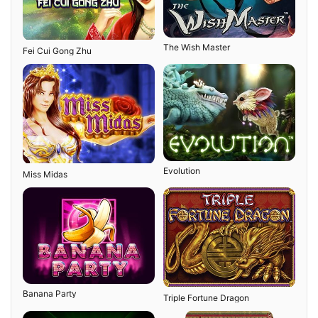
The Wish Master
Fei Cui Gong Zhu
Evolution
Miss Midas
Banana Party
Triple Fortune Dragon