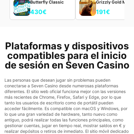
Butterfly Classic
Grizzly Gold Mobi
430€
191€
Plataformas y dispositivos
compatibles para el inicio
de sesión en Seven Casino
Las personas que desean jugar sin problemas pueden
conectarse a Seven Casino desde numerosas plataformas
diferentes. El sitio web oficial funciona mejor con las versiones
más recientes de Chrome, Firefox, Safari y Edge, por lo que
tanto los usuarios de escritorio como de portátil pueden
acceder fácilmente. Es compatible con macOS y Windows, por
lo que una gran variedad de hardware, tanto nuevo como
antiguo, podrá realizar todas las funciones principales, como
gestionar cuentas, jugar en tiempo real, mostrar saldos en € y
realizar depósitos o retiros de inmediato. El sitio móvil dedicado