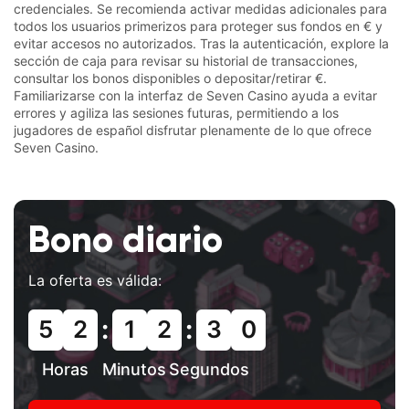
credenciales. Se recomienda activar medidas adicionales para
todos los usuarios primerizos para proteger sus fondos en € y
evitar accesos no autorizados. Tras la autenticación, explore la
sección de caja para revisar su historial de transacciones,
consultar los bonos disponibles o depositar/retirar €.
Familiarizarse con la interfaz de Seven Casino ayuda a evitar
errores y agiliza las sesiones futuras, permitiendo a los
jugadores de español disfrutar plenamente de lo que ofrece
Seven Casino.
Bono diario
La oferta es válida:
:
:
5
2
1
2
2
8
Horas
Minutos
Segundos