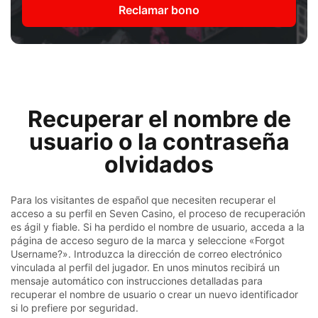
Reclamar bono
Recuperar el nombre de
usuario o la contraseña
olvidados
Para los visitantes de español que necesiten recuperar el
acceso a su perfil en Seven Casino, el proceso de recuperación
es ágil y fiable. Si ha perdido el nombre de usuario, acceda a la
página de acceso seguro de la marca y seleccione «Forgot
Username?». Introduzca la dirección de correo electrónico
vinculada al perfil del jugador. En unos minutos recibirá un
mensaje automático con instrucciones detalladas para
recuperar el nombre de usuario o crear un nuevo identificador
si lo prefiere por seguridad.