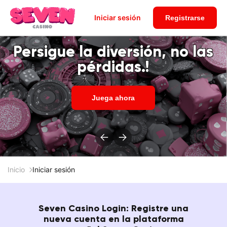
Iniciar sesión
Registrarse
Persigue la diversión, no las
pérdidas.!
Juega ahora
Inicio
Iniciar sesión
Seven Casino Login: Registre una
nueva cuenta en la plataforma