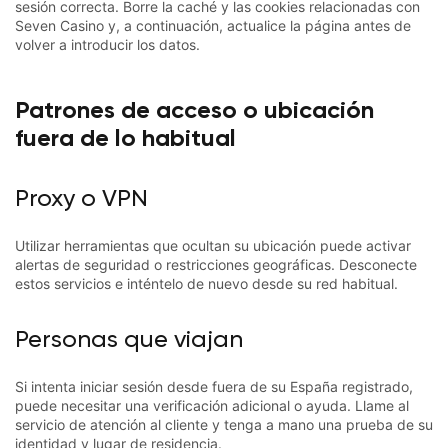
sesión correcta. Borre la caché y las cookies relacionadas con
Seven Casino y, a continuación, actualice la página antes de
volver a introducir los datos.
Patrones de acceso o ubicación
fuera de lo habitual
Proxy o VPN
Utilizar herramientas que ocultan su ubicación puede activar
alertas de seguridad o restricciones geográficas. Desconecte
estos servicios e inténtelo de nuevo desde su red habitual.
Personas que viajan
Si intenta iniciar sesión desde fuera de su España registrado,
puede necesitar una verificación adicional o ayuda. Llame al
servicio de atención al cliente y tenga a mano una prueba de su
identidad y lugar de residencia.