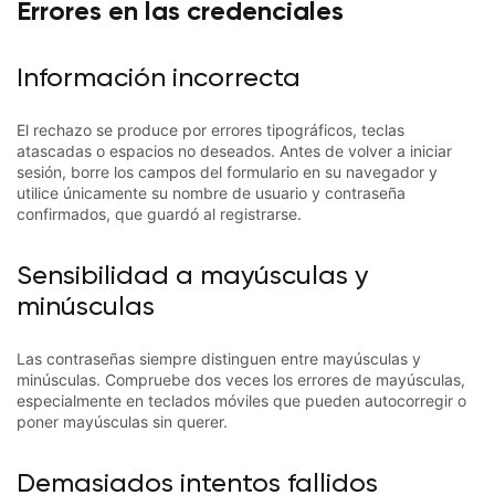
Errores en las credenciales
Información incorrecta
El rechazo se produce por errores tipográficos, teclas
atascadas o espacios no deseados. Antes de volver a iniciar
sesión, borre los campos del formulario en su navegador y
utilice únicamente su nombre de usuario y contraseña
confirmados, que guardó al registrarse.
Sensibilidad a mayúsculas y
minúsculas
Las contraseñas siempre distinguen entre mayúsculas y
minúsculas. Compruebe dos veces los errores de mayúsculas,
especialmente en teclados móviles que pueden autocorregir o
poner mayúsculas sin querer.
Demasiados intentos fallidos