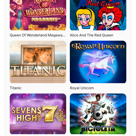
Jugadores de español: acceso mediante la aplicación
móvil de Seven Casino
Funciones de navegación de la aplicación móvil
Comprender las medidas de seguridad de español
Queen Of Wonderland Megaways
Alice And The Red Queen
para el inicio de sesión en Seven Casino
Cómo cerrar sesión en su cuenta de español Seven
Casino de la forma correcta
Cómo gestionar varios perfiles en Seven Casino
Consejos para recordar sus credenciales de inicio de
sesión de forma segura para jugadores de español
Utilice una estrategia de frase de paso diferente
Titanic
Royal Unicorn
Utilice ayudas físicas, pero hágalo con prudencia.
Formas de obtener ayuda
Confirmar la identidad para recibir ayuda segura