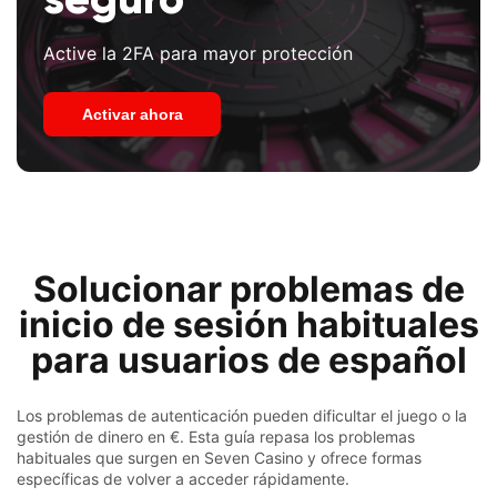
Active la 2FA para mayor protección
Activar ahora
Solucionar problemas de
inicio de sesión habituales
para usuarios de español
Los problemas de autenticación pueden dificultar el juego o la
gestión de dinero en €. Esta guía repasa los problemas
habituales que surgen en Seven Casino y ofrece formas
específicas de volver a acceder rápidamente.