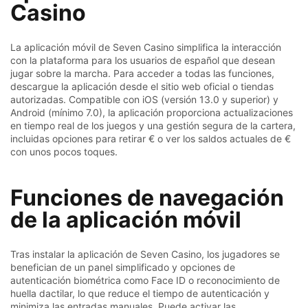
Casino
La aplicación móvil de Seven Casino simplifica la interacción
con la plataforma para los usuarios de español que desean
jugar sobre la marcha. Para acceder a todas las funciones,
descargue la aplicación desde el sitio web oficial o tiendas
autorizadas. Compatible con iOS (versión 13.0 y superior) y
Android (mínimo 7.0), la aplicación proporciona actualizaciones
en tiempo real de los juegos y una gestión segura de la cartera,
incluidas opciones para retirar € o ver los saldos actuales de €
con unos pocos toques.
Funciones de navegación
de la aplicación móvil
Tras instalar la aplicación de Seven Casino, los jugadores se
benefician de un panel simplificado y opciones de
autenticación biométrica como Face ID o reconocimiento de
huella dactilar, lo que reduce el tiempo de autenticación y
minimiza las entradas manuales. Puede activar las