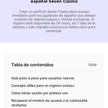
español Seven Casino
Crear un perfil en Seven Casino abre acceso
inmediato para los jugadores de español que desean
explorar los mejores juegos y ofertas exclusivas. El
registro está disponible las 24 horas, los 7 días de la
semana y solo requiere unos pocos datos clave para
comenzar.
Tabla de contenidos
Hide
Guía paso a paso para usuarios nuevos
Consejos útiles para un registro exitoso
Cómo iniciar sesión por primera vez
Recuperar el nombre de usuario o la contraseña
olvidados