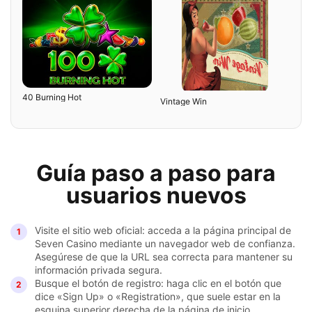
40 Burning Hot
Hi Lo
Guía paso a paso para
usuarios nuevos
Visite el sitio web oficial: acceda a la página principal de
Seven Casino mediante un navegador web de confianza.
Asegúrese de que la URL sea correcta para mantener su
información privada segura.
Busque el botón de registro: haga clic en el botón que
dice «Sign Up» o «Registration», que suele estar en la
esquina superior derecha de la página de inicio.