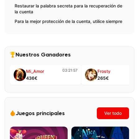
Restaurar la palabra secreta para la recuperación de
la cuenta
Para la mejor protección de la cuenta, utilice siempre
dispositivos seguros y privados al recuperar datos
privados.
Plataformas y dispositivos compatibles para el inicio
de sesión en Seven Casino
Nuestros Ganadores
Añadir seguridad activando la autenticación de dos
factores
03:21:57
03
Mi_Amor
Frosty
Cómo funciona la autenticación de dos factores
436€
265€
Proceso de configuración paso a paso
Solucionar problemas de inicio de sesión habituales
para usuarios de español
Problemas de conexión
Juegos principales
Ver todo
Errores en las credenciales
Problemas del navegador o del dispositivo
Patrones de acceso o ubicación fuera de lo habitual