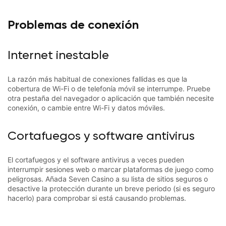
Problemas de conexión
Internet inestable
La razón más habitual de conexiones fallidas es que la
cobertura de Wi-Fi o de telefonía móvil se interrumpe. Pruebe
otra pestaña del navegador o aplicación que también necesite
conexión, o cambie entre Wi-Fi y datos móviles.
Cortafuegos y software antivirus
El cortafuegos y el software antivirus a veces pueden
interrumpir sesiones web o marcar plataformas de juego como
peligrosas. Añada Seven Casino a su lista de sitios seguros o
desactive la protección durante un breve periodo (si es seguro
hacerlo) para comprobar si está causando problemas.