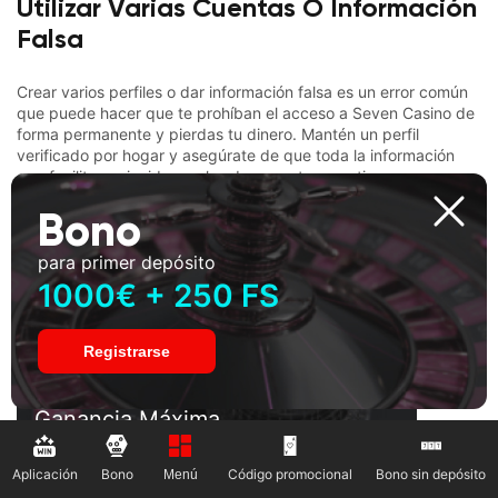
Utilizar Varias Cuentas O Información
Falsa
Crear varios perfiles o dar información falsa es un error común
que puede hacer que te prohíban el acceso a Seven Casino de
forma permanente y pierdas tu dinero. Mantén un perfil
verificado por hogar y asegúrate de que toda la información
que facilitas coincide con los documentos que tienes.
Bono
Maximiza tu experiencia en Seven casino verificando
sistemáticamente los términos promocionales, siguiendo vías
para primer depósito
legítimas y supervisando tu saldo en €. Este método reduce los
1000€ + 250 FS
errores, mantiene a salvo las posibles ganancias y garantiza
que los retiros se realicen sin problemas.
Registrarse
Ganancia Máxima
66800€
Aplicación
Bono
Código promocional
Bono sin depósito
Menú