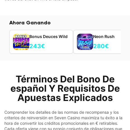
Ahora Ganando
Bonus Deuces Wild
Neon Rush
243€
280€
Términos Del Bono De
español Y Requisitos De
Apuestas Explicados
Comprender los detalles de las normas de recompensa y los
criterios de reinversión en Seven Casino maximiza tu éxito a la
hora de convertir los créditos promocionales en € retirables.
Cada oferta viene con su propio conjunto de obligaciones que