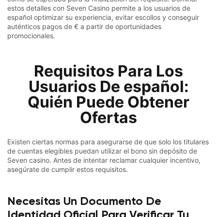
estos detalles con Seven Casino permite a los usuarios de
español optimizar su experiencia, evitar escollos y conseguir
auténticos pagos de € a partir de oportunidades
promocionales.
Requisitos Para Los
Usuarios De español:
Quién Puede Obtener
Ofertas
Existen ciertas normas para asegurarse de que solo los titulares
de cuentas elegibles puedan utilizar el bono sin depósito de
Seven casino. Antes de intentar reclamar cualquier incentivo,
asegúrate de cumplir estos requisitos.
Necesitas Un Documento De
Identidad Oficial Para Verificar Tu