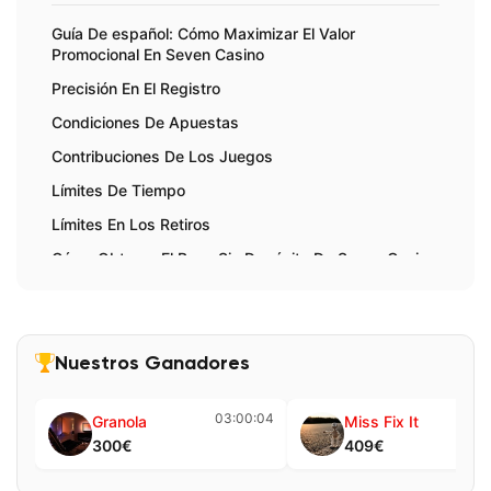
Guía De español: Cómo Maximizar El Valor
Promocional En Seven Casino
Precisión En El Registro
Condiciones De Apuestas
Contribuciones De Los Juegos
Límites De Tiempo
Límites En Los Retiros
Cómo Obtener El Bono Sin Depósito De Seven Casino
En Siete Pasos Sencillos
Cómo Registrarse Como Usuario
Activación De Tu Oferta De Bono
Nuestros Ganadores
Guía Paso A Paso
Términos Del Bono De español Y Requisitos De
03:00:04
02
Granola
Miss Fix It
Apuestas Explicados
300€
409€
Condiciones Principales Que Debes Revisar