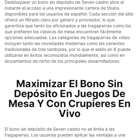
Desbloquear un bono sin depósito de Seven casino abre al
instante el acceso a una impresionante cartera de títulos
disponibles para los usuarios de español. Cada sección del sitio
ofrece un filtrado claro por género y proveedor, lo que
garantiza que tanto los aficionados a las tragaperras como los
que prefieren los clásicos de mesa encuentren fácilmente
opciones adecuadas. Las categorías de tragaperras de vídeo
incluyen tanto las novedades modernas como las variantes
tradicionales de tres tambores, por lo que el saldo en € puede
utilizarse en éxitos reconocidos mundialmente, así como en
lanzamientos de nicho de los principales desarrolladores.
Maximizar El Bono Sin
Depósito En Juegos De
Mesa Y Con Crupieres En
Vivo
El bono sin depósito de Seven casino no se limita a las
tragaperras. Los usuarios pueden aplicar las ventajas a una