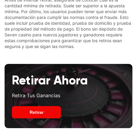
cantidad mínima de retirada. Suele ser superior a la apuesta
mínima. Por último, los usuarios pueden tener que enviar más
documentación para cumplir las normas contra el fraude. Esto
suele incluir prueba de identidad, prueba de domicilio y prueba
de propiedad del método de pago. El bono sin depósito de
Seven casino para nuevos jugadores y ganadores requiere
estas comprobaciones para garantizar que los retiros sean
seguros y que se sigan las normas.
Retirar Ahora
Retira Tus Ganancias
Retirar