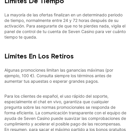
Límites De Tiempo
La mayoría de las ofertas finalizan en un determinado periodo
de tiempo, normalmente entre 24 y 72 horas después de su
activación. Para asegurarte de que no te pierdes nada, vigila el
panel de control de tu cuenta de Seven Casino para ver cuánto
tiempo te queda.
Límites En Los Retiros
Algunas promociones limitan las ganancias máximas (por
ejemplo, 100 €). Consulta siempre los términos antes de
aumentar tus apuestas o esperar grandes pagos.
Para los clientes de español, el uso rápido del soporte,
especialmente el chat en vivo, garantiza que cualquier
pregunta sobre las normas promocionales se responda de
forma eficiente. La comunicación transparente con el equipo de
ayuda de Seven Casino puede suavizar las comprobaciones de
cumplimiento y acelerar el posible pago de las recompensas.
En resumen, para sacar el máximo partido a los bonos gratuitos