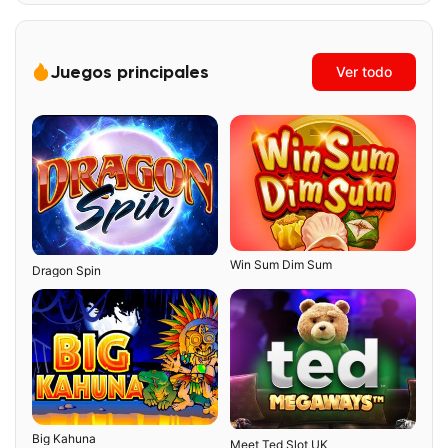
Recomendaciones De Expertos
Requisitos Para Los Usuarios De español: Quién
Puede Obtener Ofertas
Juegos principales
Ver todo
Necesitas Un Documento De Identidad Oficial Para
Verificar Tu Cuenta.
Proceso De Verificación Para La Activación Del Bono
Sin Depósito
Selección De Juegos Con El Bono Sin Depósito En
Seven Casino
Maximizar El Bono Sin Depósito En Juegos De Mesa
Y Con Crupieres En Vivo
Win Sum Dim Sum
Dragon Spin
Cómo Retiran Sus Ganancias Del Bono Sin Depósito
Los Usuarios De español
Del Bono Al Dinero: El Proceso De Conversión
Pasos Y Formas De Cobro
Errores Comunes Al Utilizar Un Bono Sin Depósito
No Entender Los Límites De Tiempo Y Las Ventanas
Big Kahuna
Meet Ted Slot UK