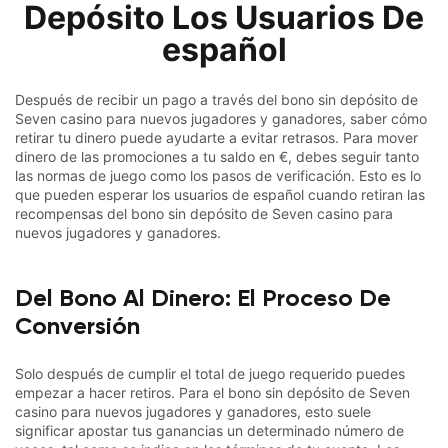
Depósito Los Usuarios De
español
Después de recibir un pago a través del bono sin depósito de
Seven casino para nuevos jugadores y ganadores, saber cómo
retirar tu dinero puede ayudarte a evitar retrasos. Para mover
dinero de las promociones a tu saldo en €, debes seguir tanto
las normas de juego como los pasos de verificación. Esto es lo
que pueden esperar los usuarios de español cuando retiran las
recompensas del bono sin depósito de Seven casino para
nuevos jugadores y ganadores.
Del Bono Al Dinero: El Proceso De
Conversión
Solo después de cumplir el total de juego requerido puedes
empezar a hacer retiros. Para el bono sin depósito de Seven
casino para nuevos jugadores y ganadores, esto suele
significar apostar tus ganancias un determinado número de