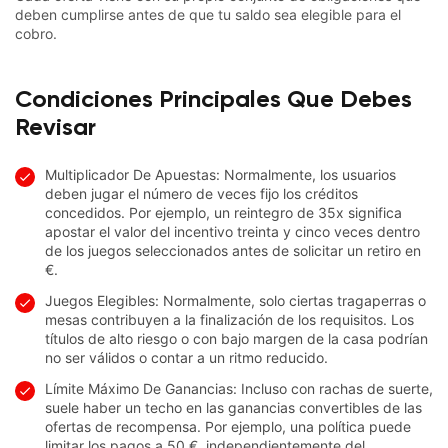
deben cumplirse antes de que tu saldo sea elegible para el
cobro.
Condiciones Principales Que Debes
Revisar
Multiplicador De Apuestas: Normalmente, los usuarios
deben jugar el número de veces fijo los créditos
concedidos. Por ejemplo, un reintegro de 35x significa
apostar el valor del incentivo treinta y cinco veces dentro
de los juegos seleccionados antes de solicitar un retiro en
€.
Juegos Elegibles: Normalmente, solo ciertas tragaperras o
mesas contribuyen a la finalización de los requisitos. Los
títulos de alto riesgo o con bajo margen de la casa podrían
no ser válidos o contar a un ritmo reducido.
Límite Máximo De Ganancias: Incluso con rachas de suerte,
suele haber un techo en las ganancias convertibles de las
ofertas de recompensa. Por ejemplo, una política puede
limitar los pagos a 50 €, independientemente del