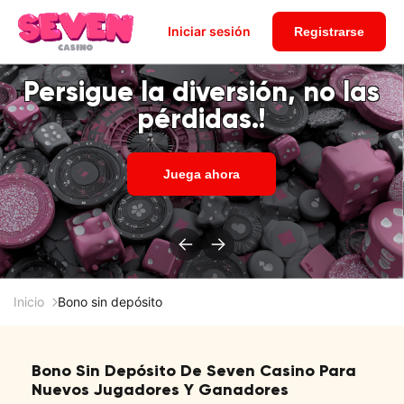
Iniciar sesión
Registrarse
Persigue la diversión, no las
pérdidas.!
Juega ahora
Inicio
Bono sin depósito
Bono Sin Depósito De Seven Casino Para
Nuevos Jugadores Y Ganadores