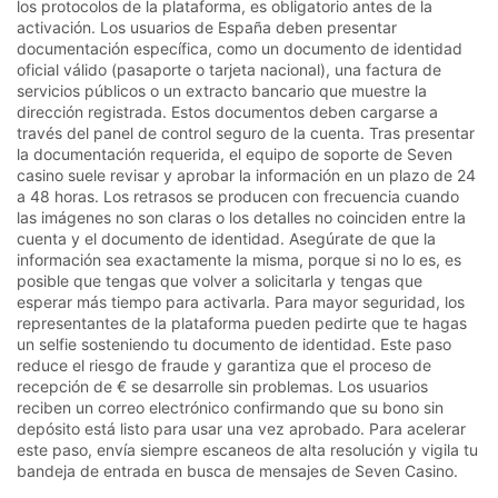
los protocolos de la plataforma, es obligatorio antes de la
activación. Los usuarios de España deben presentar
documentación específica, como un documento de identidad
oficial válido (pasaporte o tarjeta nacional), una factura de
servicios públicos o un extracto bancario que muestre la
dirección registrada. Estos documentos deben cargarse a
través del panel de control seguro de la cuenta. Tras presentar
la documentación requerida, el equipo de soporte de Seven
casino suele revisar y aprobar la información en un plazo de 24
a 48 horas. Los retrasos se producen con frecuencia cuando
las imágenes no son claras o los detalles no coinciden entre la
cuenta y el documento de identidad. Asegúrate de que la
información sea exactamente la misma, porque si no lo es, es
posible que tengas que volver a solicitarla y tengas que
esperar más tiempo para activarla. Para mayor seguridad, los
representantes de la plataforma pueden pedirte que te hagas
un selfie sosteniendo tu documento de identidad. Este paso
reduce el riesgo de fraude y garantiza que el proceso de
recepción de € se desarrolle sin problemas. Los usuarios
reciben un correo electrónico confirmando que su bono sin
depósito está listo para usar una vez aprobado. Para acelerar
este paso, envía siempre escaneos de alta resolución y vigila tu
bandeja de entrada en busca de mensajes de Seven Casino.