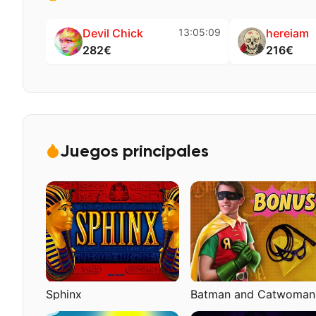
Devil Chi
Lotus
13:05:17
282€
244€
Juegos principales
Sphinx
Batman and Catwoman