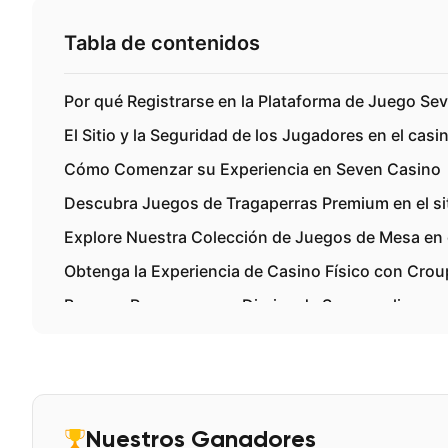
Tabla de contenidos
Por qué Registrarse en la Plataforma de Juego Se
El Sitio y la Seguridad de los Jugadores en el cas
Cómo Comenzar su Experiencia en Seven Casino
Descubra Juegos de Tragaperras Premium en el si
Explore Nuestra Colección de Juegos de Mesa en e
Obtenga la Experiencia de Casino Físico con Crou
Bonos y Recompensas Diarias de Seven online ca
Métodos de Pago para Depósitos y Retiros Seven
Juegue Sobre la Marcha con la Plataforma Móvil 
Soporte al Cliente de Seven casino España
Nuestros Ganadores