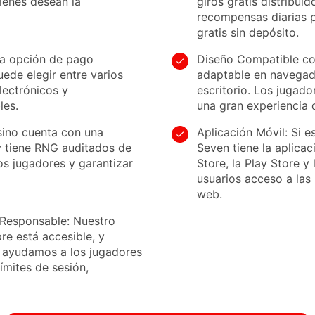
uienes desean la
giros gratis distribu
recompensas diarias p
gratis sin depósito.
na opción de pago
Diseño Compatible co
uede elegir entre varios
adaptable en navegad
lectrónicos y
escritorio. Los jugado
les.
una gran experiencia 
sino cuenta con una
Aplicación Móvil: Si e
 y tiene RNG auditados de
Seven tiene la aplicac
os jugadores y garantizar
Store, la Play Store y
usuarios acceso a las
web.
 Responsable: Nuestro
re está accesible, y
 ayudamos a los jugadores
ímites de sesión,