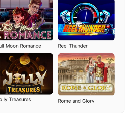
ull Moon Romance
Reel Thunder
olly Treasures
Rome and Glory