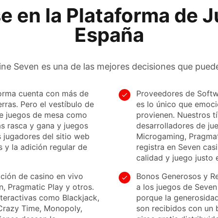
se en la Plataforma de 
España
line Seven es una de las mejores decisiones que pued
forma cuenta con más de
Proveedores de Softwa
rras. Pero el vestíbulo de
es lo único que emoci
iene juegos de mesa como
provienen. Nuestros t
tas rasca y gana y juegos
desarrolladores de ju
s jugadores del sitio web
Microgaming, Pragmati
s y la adición regular de
registra en Seven casi
calidad y juego justo 
ción de casino en vivo
Bonos Generosos y Re
, Pragmatic Play y otros.
a los juegos de Seven
teractivas como Blackjack,
porque la generosidad
(Crazy Time, Monopoly,
son recibidos con un 