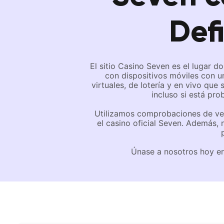
Def
El sitio Casino Seven es el lugar 
con dispositivos móviles con u
virtuales, de lotería y en vivo que
incluso si está pro
Utilizamos comprobaciones de veri
el casino oficial Seven. Además, 
Únase a nosotros hoy en 