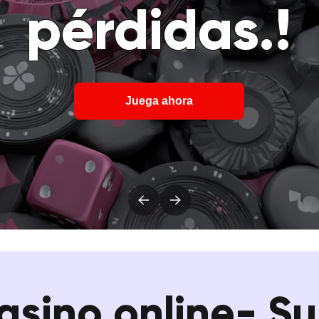
pérdidas.!
Juega ahora
asino online- Su